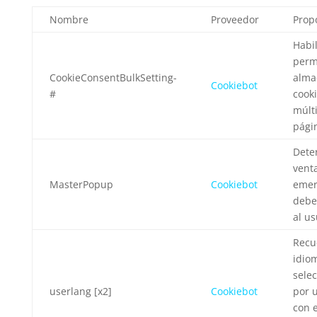
Nombre
Proveedor
Prop
Habil
perm
CookieConsentBulkSetting-
alma
Cookiebot
#
cook
múlt
pági
Deter
vent
MasterPopup
Cookiebot
emer
debe
al us
Recu
idio
sele
userlang [x2]
Cookiebot
por 
con 