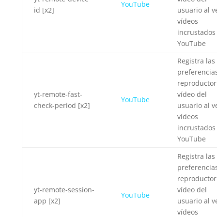
YouTube
id [x2]
usuario al v
vídeos
incrustados
YouTube
Registra las
preferencia
reproductor
yt-remote-fast-
vídeo del
YouTube
check-period [x2]
usuario al v
vídeos
incrustados
YouTube
Registra las
preferencia
reproductor
yt-remote-session-
vídeo del
YouTube
app [x2]
usuario al v
vídeos