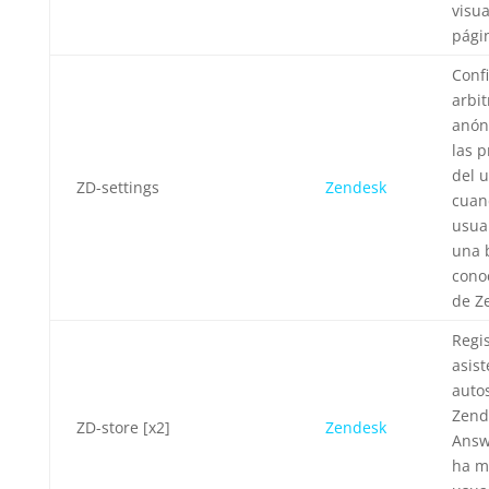
visua
pági
Conf
arbit
anón
las p
del 
ZD-settings
Zendesk
cuan
usuar
una 
cono
de Z
Regis
asist
autos
Zend
ZD-store [x2]
Zendesk
Answ
ha m