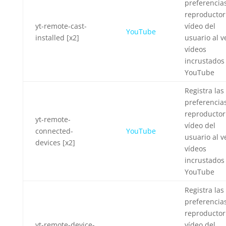
preferencia
reproductor
yt-remote-cast-
vídeo del
YouTube
installed [x2]
usuario al v
vídeos
incrustados
YouTube
Registra las
preferencia
reproductor
yt-remote-
vídeo del
connected-
YouTube
usuario al v
devices [x2]
vídeos
incrustados
YouTube
Registra las
preferencia
reproductor
yt-remote-device-
vídeo del