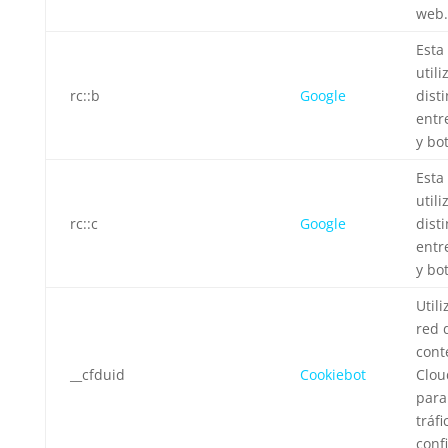
web.
Esta
utili
rc::b
Google
dist
entr
y bot
Esta
utili
rc::c
Google
dist
entr
y bot
Utili
red 
cont
__cfduid
Cookiebot
Clou
para 
tráf
conf