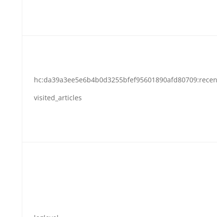
hc:da39a3ee5e6b4b0d3255bfef95601890afd80709:recen
visited_articles