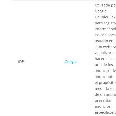
Utilizada po
Google
DoubleClick
para registr
informar so
las acciones
usuario en e
sitio web tr
visualizar o
hacer clic e
IDE
Google
uno de los
anuncios de
anunciante 
el propósito
medir la efi
de un anunc
presentar
anuncios
específicos 