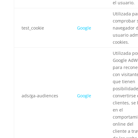
el usuario.
Utilizada pa
comprobar s
test_cookie
Google
navegador d
usuario adm
cookies.
Utilizada po
Google AdW
para recone
con visitant
que tienen
posibilidad
ads/ga-audiences
Google
convertirse
clientes, se
en el
comportami
online del
cliente a tr