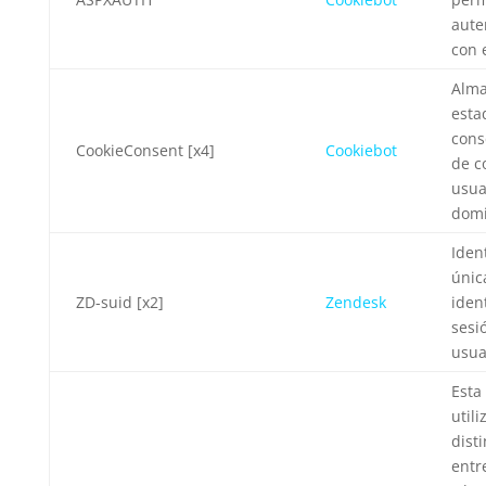
aute
con 
Alma
esta
cons
CookieConsent [x4]
Cookiebot
de c
usua
domi
Ident
únic
ZD-suid [x2]
Zendesk
ident
sesi
usua
Esta
utili
dist
entr