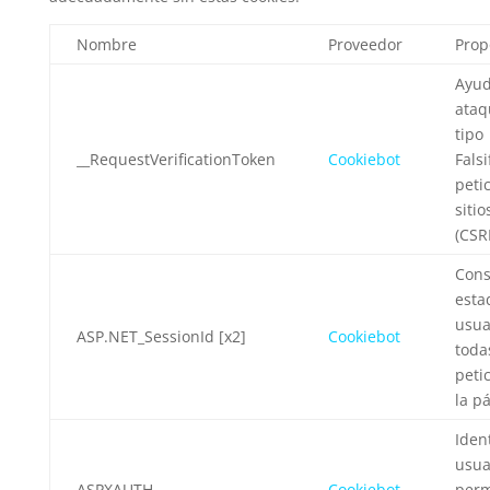
Nombre
Proveedor
Prop
Ayud
ataq
tipo
__RequestVerificationToken
Cookiebot
Falsi
peti
siti
(CSRF
Cons
esta
usua
ASP.NET_SessionId [x2]
Cookiebot
toda
peti
la p
Ident
usua
ASPXAUTH
Cookiebot
perm