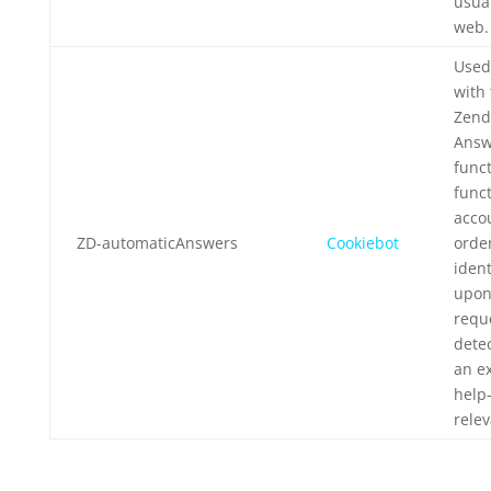
usuar
web.
Used
with
Zend
Answ
funct
funct
accou
ZD-automaticAnswers
Cookiebot
order
ident
upon
requ
dete
an ex
help-
relev