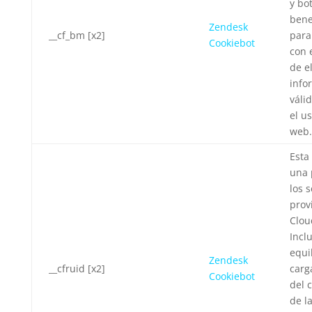
y bot
bene
Zendesk
__cf_bm [x2]
para
Cookiebot
con 
de e
info
váli
el u
web.
Esta
una 
los s
prov
Clou
Incl
equi
Zendesk
__cfruid [x2]
carg
Cookiebot
del 
de l