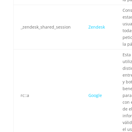
Cons
esta
usua
_zendesk_shared_session
Zendesk
toda
peti
la p
Esta
utili
dist
entr
y bot
bene
rc::a
Google
para
con 
de e
info
váli
el u