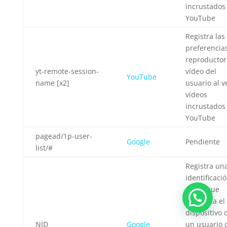
incrustados
YouTube
Registra las
preferencia
reproductor
yt-remote-session-
vídeo del
YouTube
name [x2]
usuario al v
vídeos
incrustados
YouTube
pagead/1p-user-
Google
Pendiente
list/#
Registra un
identificaci
única que
identifica el
dispositivo 
NID
Google
un usuario 