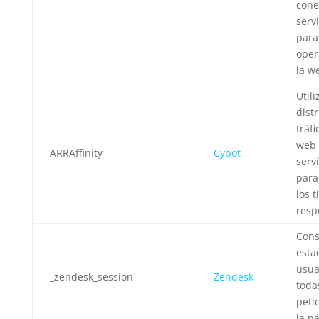
cone
serv
para
oper
la w
Util
distr
tráfi
web 
ARRAffinity
Cybot
serv
para
los 
resp
Cons
esta
usua
_zendesk_session
Zendesk
toda
peti
la p