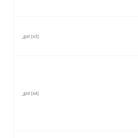
_gat [x3]
_gid [x4]